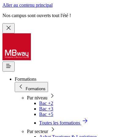
Aller au contenu principal
Nos campus sont ouverts tout l'été !
Formations
Formations
Par niveau
Bac +2
Bac +3
Bac +5
Toutes les formations
Par secteur
Achat Tourisme & Logistique