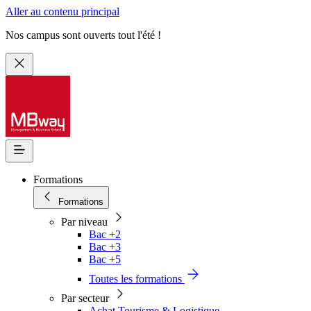
Aller au contenu principal
Nos campus sont ouverts tout l'été !
Formations
Formations
Par niveau
Bac +2
Bac +3
Bac +5
Toutes les formations
Par secteur
Achat Tourisme & Logistique