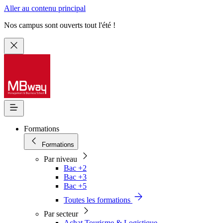
Aller au contenu principal
Nos campus sont ouverts tout l'été !
Formations
Formations
Par niveau
Bac +2
Bac +3
Bac +5
Toutes les formations
Par secteur
Achat Tourisme & Logistique