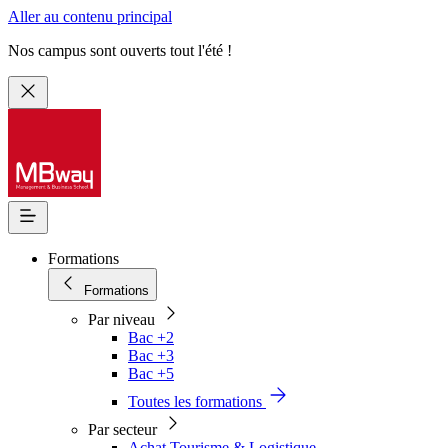
Aller au contenu principal
Nos campus sont ouverts tout l'été !
Formations
Formations
Par niveau
Bac +2
Bac +3
Bac +5
Toutes les formations
Par secteur
Achat Tourisme & Logistique