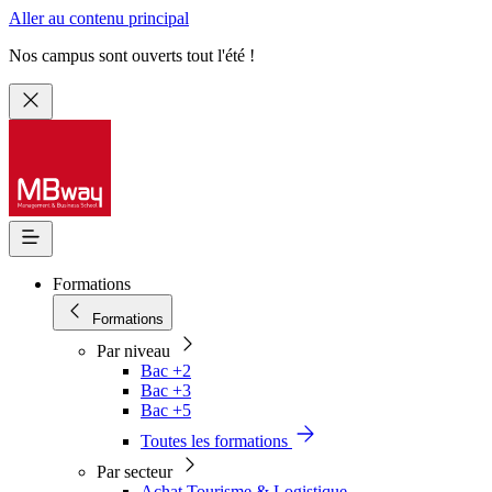
Aller au contenu principal
Nos campus sont ouverts tout l'été !
Formations
Formations
Par niveau
Bac +2
Bac +3
Bac +5
Toutes les formations
Par secteur
Achat Tourisme & Logistique