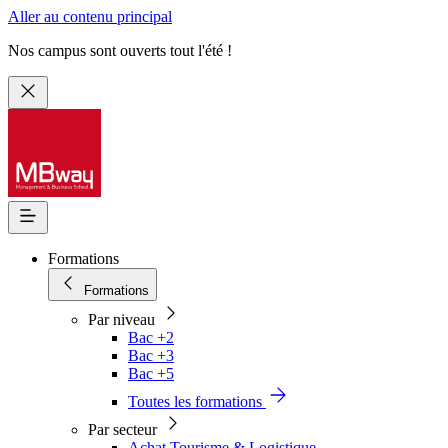
Aller au contenu principal
Nos campus sont ouverts tout l'été !
Formations
Formations
Par niveau
Bac +2
Bac +3
Bac +5
Toutes les formations
Par secteur
Achat Tourisme & Logistique