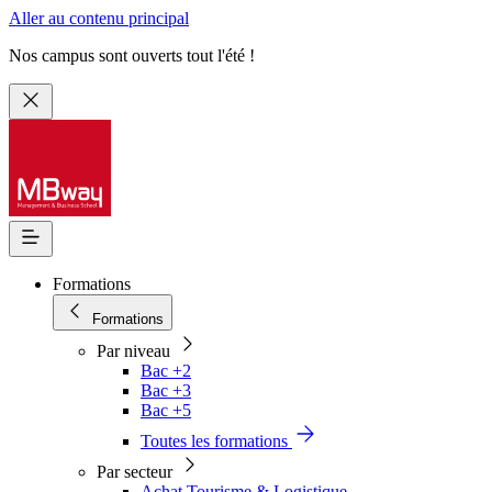
Aller au contenu principal
Nos campus sont ouverts tout l'été !
Formations
Formations
Par niveau
Bac +2
Bac +3
Bac +5
Toutes les formations
Par secteur
Achat Tourisme & Logistique