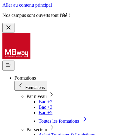
Aller au contenu principal
Nos campus sont ouverts tout l'été !
Formations
Formations
Par niveau
Bac +2
Bac +3
Bac +5
Toutes les formations
Par secteur
Achat Tourisme & Logistique