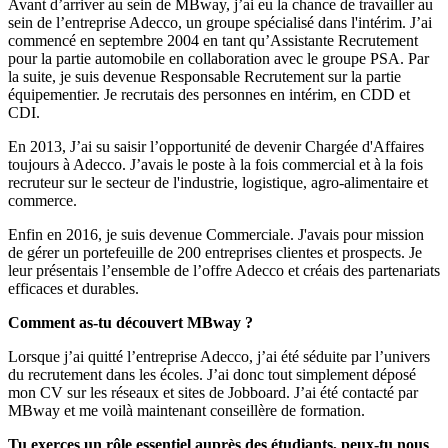
Avant d’arriver au sein de MBway, j’ai eu la chance de travailler au
sein de l’entreprise Adecco, un groupe spécialisé dans l'intérim. J’ai
commencé en septembre 2004 en tant qu’Assistante Recrutement
pour la partie automobile en collaboration avec le groupe PSA. Par
la suite, je suis devenue Responsable Recrutement sur la partie
équipementier. Je recrutais des personnes en intérim, en CDD et
CDI.
En 2013, J’ai su saisir l’opportunité de devenir Chargée d'Affaires
toujours à Adecco. J’avais le poste à la fois commercial et à la fois
recruteur sur le secteur de l'industrie, logistique, agro-alimentaire et
commerce.
Enfin en 2016, je suis devenue Commerciale. J'avais pour mission
de gérer un portefeuille de 200 entreprises clientes et prospects. Je
leur présentais l’ensemble de l’offre Adecco et créais des partenariats
efficaces et durables.
Comment as-tu découvert MBway ?
Lorsque j’ai quitté l’entreprise Adecco, j’ai été séduite par l’univers
du recrutement dans les écoles. J’ai donc tout simplement déposé
mon CV sur les réseaux et sites de Jobboard. J’ai été contacté par
MBway et me voilà maintenant conseillère de formation.
Tu exerces un rôle essentiel auprès des étudiants, peux-tu nous