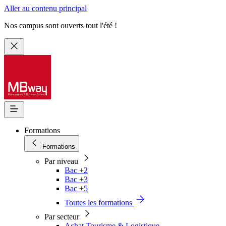
Aller au contenu principal
Nos campus sont ouverts tout l'été !
Formations
Formations
Par niveau
Bac +2
Bac +3
Bac +5
Toutes les formations
Par secteur
Achat Tourisme & Logistique