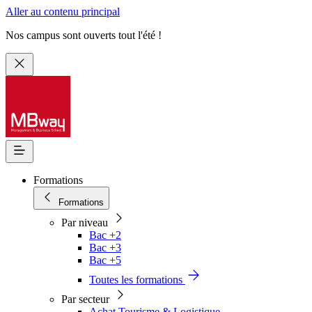
Aller au contenu principal
Nos campus sont ouverts tout l'été !
Formations
Formations
Par niveau
Bac +2
Bac +3
Bac +5
Toutes les formations
Par secteur
Achat Tourisme & Logistique