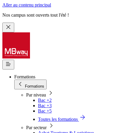
Aller au contenu principal
Nos campus sont ouverts tout l'été !
Formations
Formations
Par niveau
Bac +2
Bac +3
Bac +5
Toutes les formations
Par secteur
Achat Tourisme & Logistique