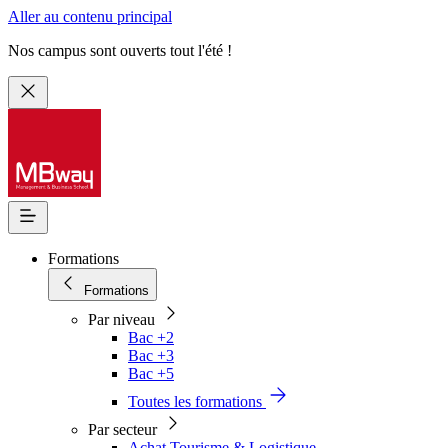
Aller au contenu principal
Nos campus sont ouverts tout l'été !
Formations
Formations
Par niveau
Bac +2
Bac +3
Bac +5
Toutes les formations
Par secteur
Achat Tourisme & Logistique