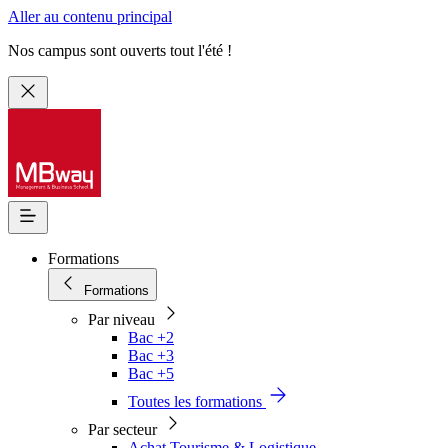
Aller au contenu principal
Nos campus sont ouverts tout l'été !
Formations
Formations
Par niveau
Bac +2
Bac +3
Bac +5
Toutes les formations
Par secteur
Achat Tourisme & Logistique