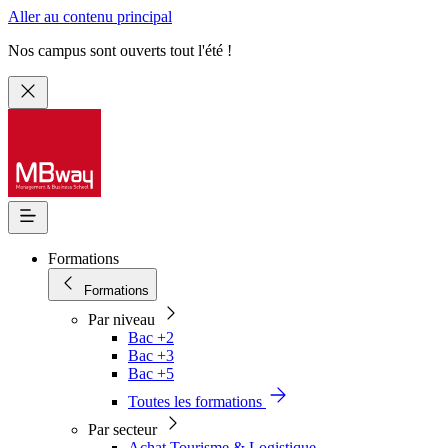
Aller au contenu principal
Nos campus sont ouverts tout l'été !
Formations
Formations
Par niveau
Bac +2
Bac +3
Bac +5
Toutes les formations
Par secteur
Achat Tourisme & Logistique