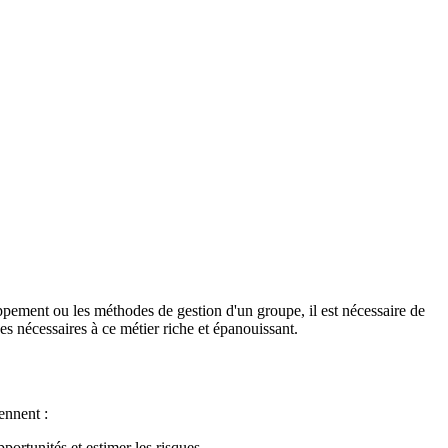
oppement ou les méthodes de gestion d'un groupe, il est nécessaire de
s nécessaires à ce métier riche et épanouissant.
rennent :
pportunités et estimer les risques.