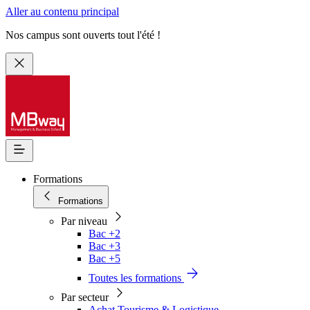
Aller au contenu principal
Nos campus sont ouverts tout l'été !
Formations
Formations
Par niveau
Bac +2
Bac +3
Bac +5
Toutes les formations
Par secteur
Achat Tourisme & Logistique