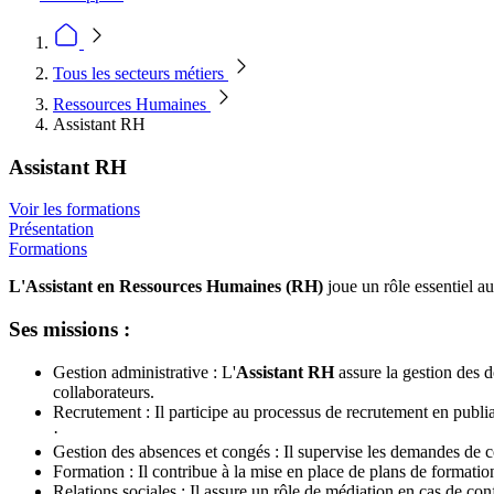
Tous les secteurs métiers
Ressources Humaines
Assistant RH
Assistant RH
Voir les formations
Présentation
Formations
L'Assistant en Ressources Humaines (RH)
joue un rôle essentiel a
Ses missions :
Gestion administrative : L'
Assistant RH
assure la gestion des do
collaborateurs.
Recrutement : Il participe au processus de recrutement en publia
·
Gestion des absences et congés : Il supervise les demandes de co
Formation : Il contribue à la mise en place de plans de formation,
Relations sociales : Il assure un rôle de médiation en cas de conf