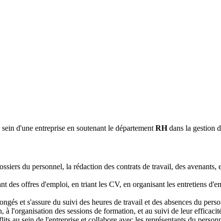
u sein d'une entreprise en soutenant le département
RH
dans la gestion 
ssiers du personnel, la rédaction des contrats de travail, des avenants, e
nt des offres d'emploi, en triant les CV, en organisant les entretiens d
ngés et s'assure du suivi des heures de travail et des absences du perso
 à l'organisation des sessions de formation, et au suivi de leur efficacit
lits au sein de l'entreprise et collabore avec les représentants du person