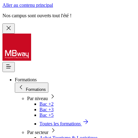
Aller au contenu principal
Nos campus sont ouverts tout l'été !
Formations
Formations
Par niveau
Bac +2
Bac +3
Bac +5
Toutes les formations
Par secteur
Achat Tourisme & Logistique