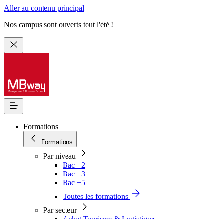
Aller au contenu principal
Nos campus sont ouverts tout l'été !
Formations
Formations
Par niveau
Bac +2
Bac +3
Bac +5
Toutes les formations
Par secteur
Achat Tourisme & Logistique