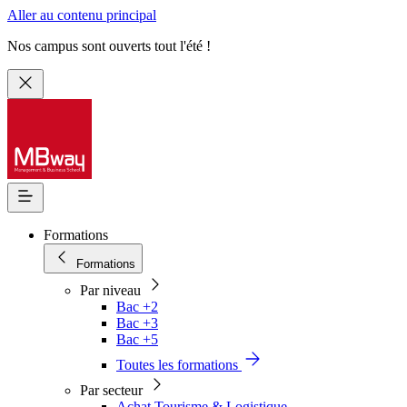
Aller au contenu principal
Nos campus sont ouverts tout l'été !
Formations
Formations
Par niveau
Bac +2
Bac +3
Bac +5
Toutes les formations
Par secteur
Achat Tourisme & Logistique