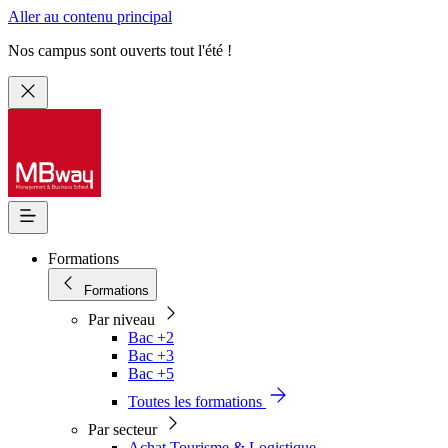
Aller au contenu principal
Nos campus sont ouverts tout l'été !
Formations
Formations
Par niveau
Bac +2
Bac +3
Bac +5
Toutes les formations
Par secteur
Achat Tourisme & Logistique