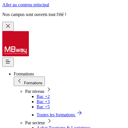
Aller au contenu principal
Nos campus sont ouverts tout l'été !
Formations
Formations
Par niveau
Bac +2
Bac +3
Bac +5
Toutes les formations
Par secteur
Achat Tourisme & Logistique