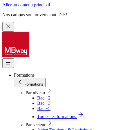
Aller au contenu principal
Nos campus sont ouverts tout l'été !
Formations
Formations
Par niveau
Bac +2
Bac +3
Bac +5
Toutes les formations
Par secteur
Achat Tourisme & Logistique