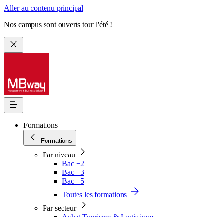
Aller au contenu principal
Nos campus sont ouverts tout l'été !
Formations
Formations
Par niveau
Bac +2
Bac +3
Bac +5
Toutes les formations
Par secteur
Achat Tourisme & Logistique