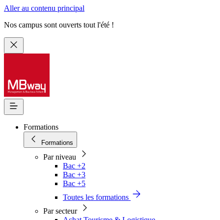
Aller au contenu principal
Nos campus sont ouverts tout l'été !
Formations
Formations
Par niveau
Bac +2
Bac +3
Bac +5
Toutes les formations
Par secteur
Achat Tourisme & Logistique