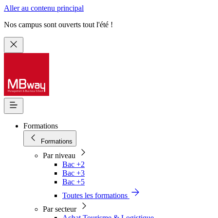
Aller au contenu principal
Nos campus sont ouverts tout l'été !
Formations
Formations
Par niveau
Bac +2
Bac +3
Bac +5
Toutes les formations
Par secteur
Achat Tourisme & Logistique