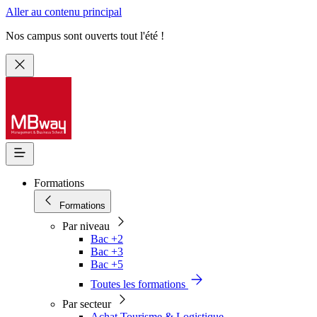
Aller au contenu principal
Nos campus sont ouverts tout l'été !
Formations
Formations
Par niveau
Bac +2
Bac +3
Bac +5
Toutes les formations
Par secteur
Achat Tourisme & Logistique