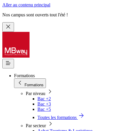
Aller au contenu principal
Nos campus sont ouverts tout l'été !
Formations
Formations
Par niveau
Bac +2
Bac +3
Bac +5
Toutes les formations
Par secteur
Achat Tourisme & Logistique