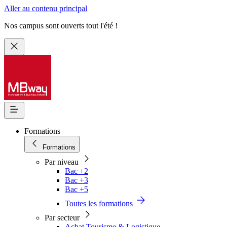
Aller au contenu principal
Nos campus sont ouverts tout l'été !
Formations
Formations
Par niveau
Bac +2
Bac +3
Bac +5
Toutes les formations
Par secteur
Achat Tourisme & Logistique