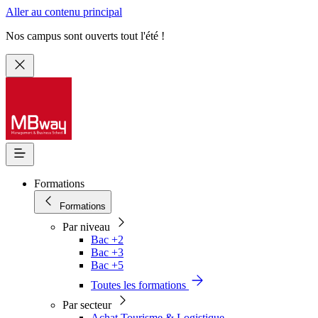
Aller au contenu principal
Nos campus sont ouverts tout l'été !
Formations
Formations
Par niveau
Bac +2
Bac +3
Bac +5
Toutes les formations
Par secteur
Achat Tourisme & Logistique