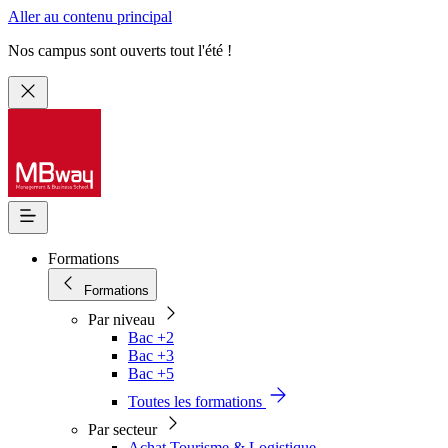
Aller au contenu principal
Nos campus sont ouverts tout l'été !
Formations
Formations
Par niveau
Bac +2
Bac +3
Bac +5
Toutes les formations
Par secteur
Achat Tourisme & Logistique