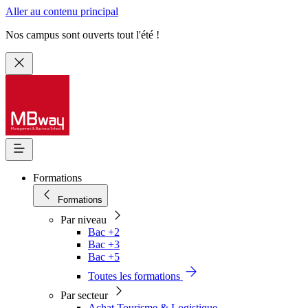
Aller au contenu principal
Nos campus sont ouverts tout l'été !
Formations
Formations
Par niveau
Bac +2
Bac +3
Bac +5
Toutes les formations
Par secteur
Achat Tourisme & Logistique