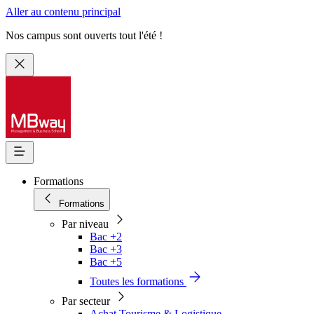
Aller au contenu principal
Nos campus sont ouverts tout l'été !
Formations
Formations
Par niveau
Bac +2
Bac +3
Bac +5
Toutes les formations
Par secteur
Achat Tourisme & Logistique