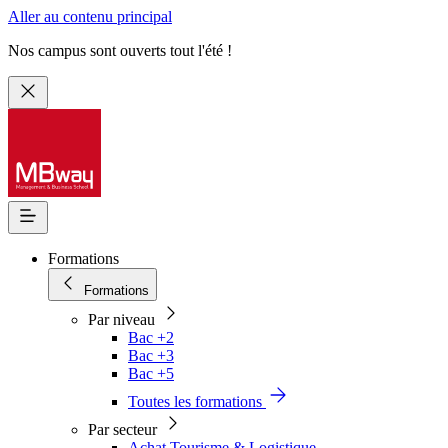
Aller au contenu principal
Nos campus sont ouverts tout l'été !
Formations
Formations
Par niveau
Bac +2
Bac +3
Bac +5
Toutes les formations
Par secteur
Achat Tourisme & Logistique