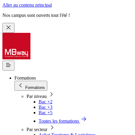
Aller au contenu principal
Nos campus sont ouverts tout l'été !
Formations
Formations
Par niveau
Bac +2
Bac +3
Bac +5
Toutes les formations
Par secteur
Achat Tourisme & Logistique