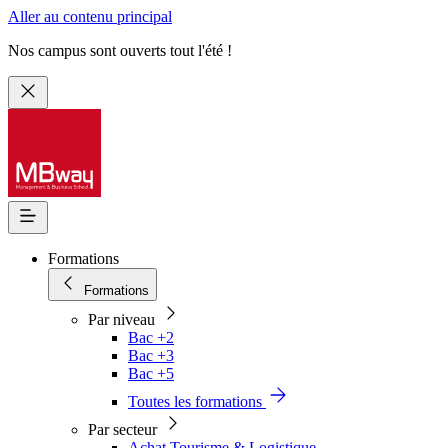
Aller au contenu principal
Nos campus sont ouverts tout l'été !
Formations
Formations
Par niveau
Bac +2
Bac +3
Bac +5
Toutes les formations
Par secteur
Achat Tourisme & Logistique