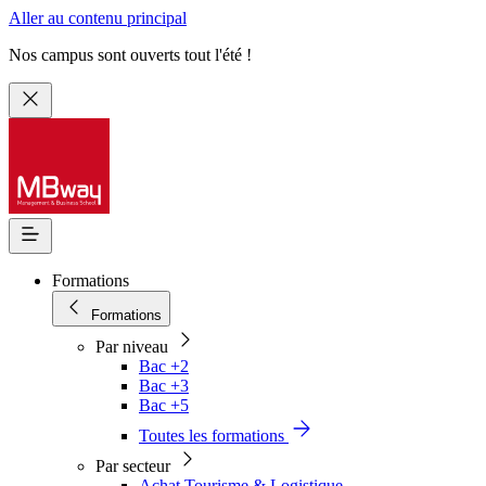
Aller au contenu principal
Nos campus sont ouverts tout l'été !
Formations
Formations
Par niveau
Bac +2
Bac +3
Bac +5
Toutes les formations
Par secteur
Achat Tourisme & Logistique