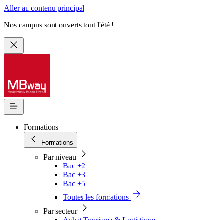
Aller au contenu principal
Nos campus sont ouverts tout l'été !
Formations
Formations
Par niveau
Bac +2
Bac +3
Bac +5
Toutes les formations
Par secteur
Achat Tourisme & Logistique