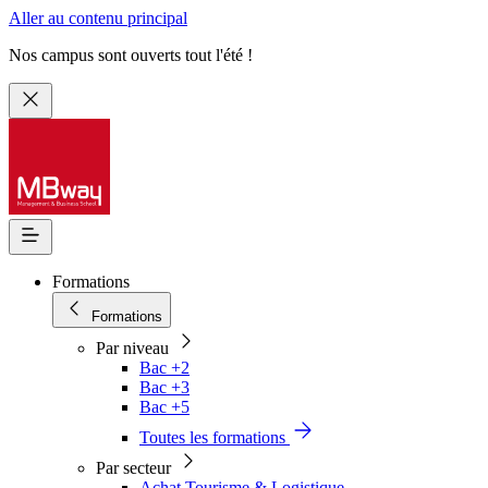
Aller au contenu principal
Nos campus sont ouverts tout l'été !
Formations
Formations
Par niveau
Bac +2
Bac +3
Bac +5
Toutes les formations
Par secteur
Achat Tourisme & Logistique