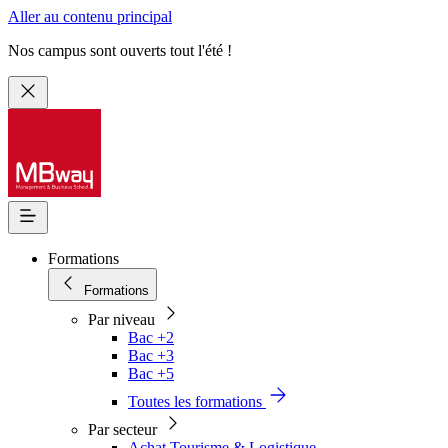
Aller au contenu principal
Nos campus sont ouverts tout l'été !
Formations
Formations
Par niveau
Bac +2
Bac +3
Bac +5
Toutes les formations
Par secteur
Achat Tourisme & Logistique