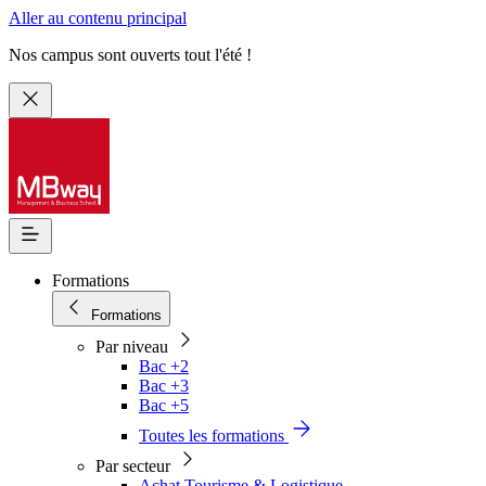
Aller au contenu principal
Nos campus sont ouverts tout l'été !
Formations
Formations
Par niveau
Bac +2
Bac +3
Bac +5
Toutes les formations
Par secteur
Achat Tourisme & Logistique