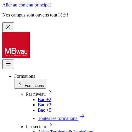
Aller au contenu principal
Nos campus sont ouverts tout l'été !
Formations
Formations
Par niveau
Bac +2
Bac +3
Bac +5
Toutes les formations
Par secteur
Achat Tourisme & Logistique