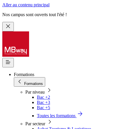
Aller au contenu principal
Nos campus sont ouverts tout l'été !
Formations
Formations
Par niveau
Bac +2
Bac +3
Bac +5
Toutes les formations
Par secteur
Achat Tourisme & Logistique