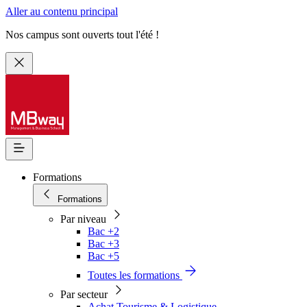
Aller au contenu principal
Nos campus sont ouverts tout l'été !
Formations
Formations
Par niveau
Bac +2
Bac +3
Bac +5
Toutes les formations
Par secteur
Achat Tourisme & Logistique