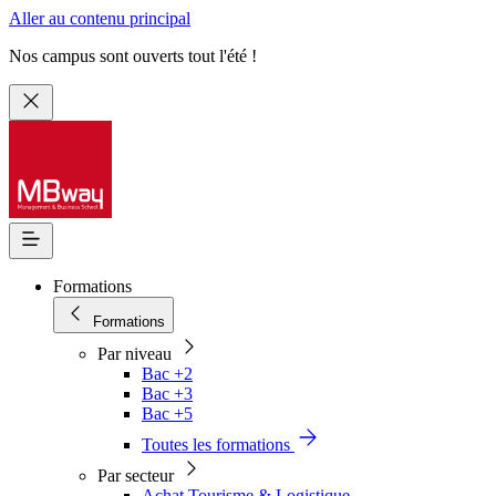
Aller au contenu principal
Nos campus sont ouverts tout l'été !
Formations
Formations
Par niveau
Bac +2
Bac +3
Bac +5
Toutes les formations
Par secteur
Achat Tourisme & Logistique