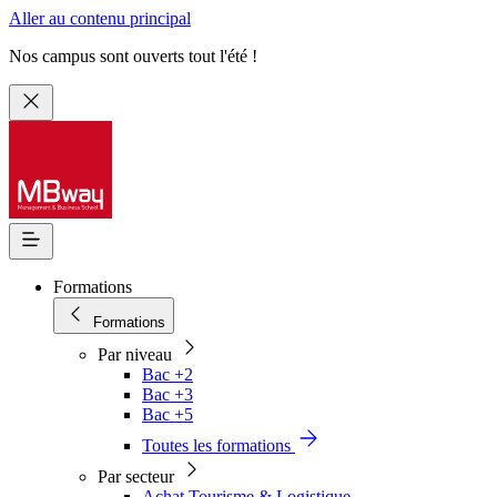
Aller au contenu principal
Nos campus sont ouverts tout l'été !
Formations
Formations
Par niveau
Bac +2
Bac +3
Bac +5
Toutes les formations
Par secteur
Achat Tourisme & Logistique