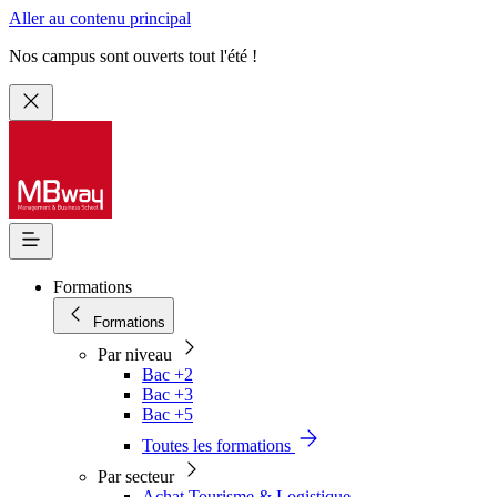
Aller au contenu principal
Nos campus sont ouverts tout l'été !
Formations
Formations
Par niveau
Bac +2
Bac +3
Bac +5
Toutes les formations
Par secteur
Achat Tourisme & Logistique