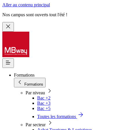
Aller au contenu principal
Nos campus sont ouverts tout l'été !
Formations
Formations
Par niveau
Bac +2
Bac +3
Bac +5
Toutes les formations
Par secteur
Achat Tourisme & Logistique