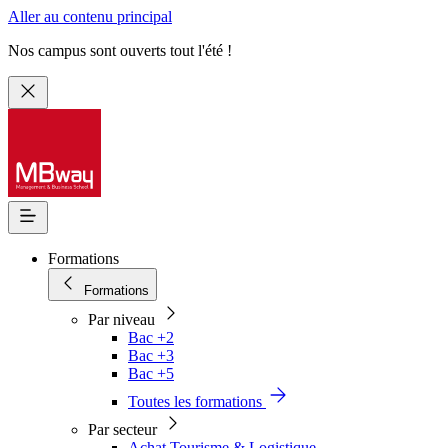
Aller au contenu principal
Nos campus sont ouverts tout l'été !
Formations
Formations
Par niveau
Bac +2
Bac +3
Bac +5
Toutes les formations
Par secteur
Achat Tourisme & Logistique