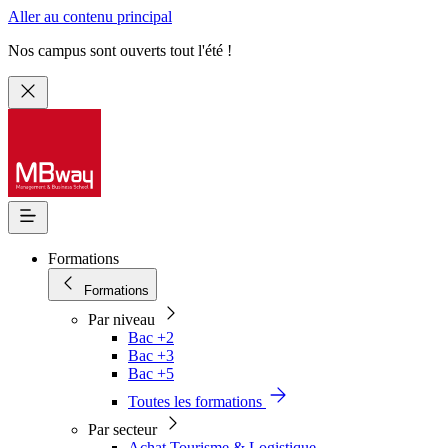
Aller au contenu principal
Nos campus sont ouverts tout l'été !
Formations
Formations
Par niveau
Bac +2
Bac +3
Bac +5
Toutes les formations
Par secteur
Achat Tourisme & Logistique