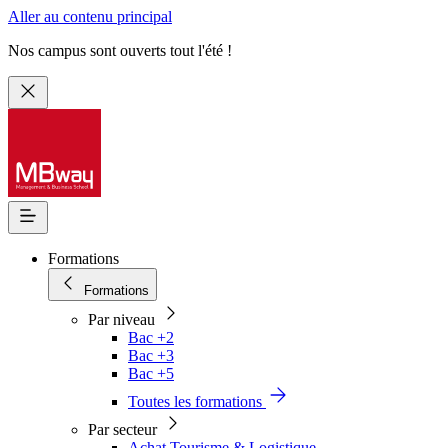
Aller au contenu principal
Nos campus sont ouverts tout l'été !
Formations
Formations
Par niveau
Bac +2
Bac +3
Bac +5
Toutes les formations
Par secteur
Achat Tourisme & Logistique