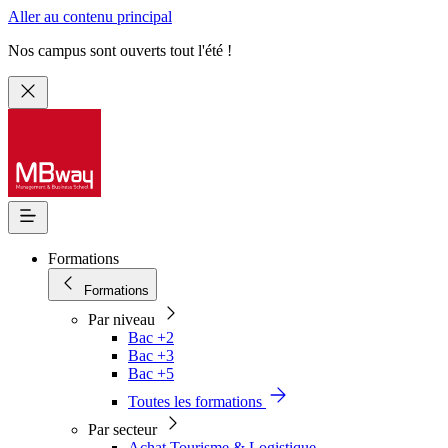
Aller au contenu principal
Nos campus sont ouverts tout l'été !
Formations
Formations
Par niveau
Bac +2
Bac +3
Bac +5
Toutes les formations
Par secteur
Achat Tourisme & Logistique